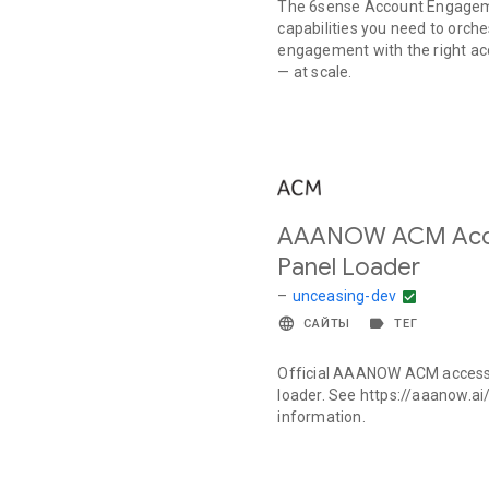
The 6sense Account Engagem
capabilities you need to orche
engagement with the right ac
— at scale.
AAANOW ACM Acces
Panel Loader
–
unceasing-dev
САЙТЫ
ТЕГ
Official AAANOW ACM accessib
loader. See https://aaanow.ai
information.