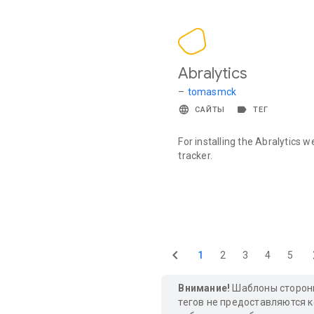
Abralytics
–
tomasmck
САЙТЫ
ТЕГ
For installing the Abralytics w
tracker.
1
2
3
4
5
Внимание!
Шаблоны сторонн
тегов не предоставляются к