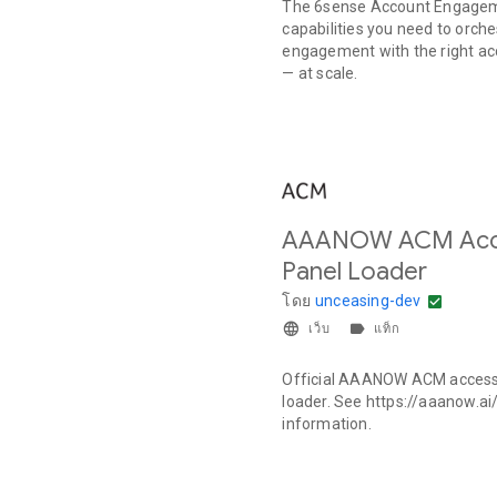
The 6sense Account Engagem
capabilities you need to orche
engagement with the right ac
— at scale.
AAANOW ACM Acces
Panel Loader
โดย
unceasing-dev
เว็บ
แท็ก
Official AAANOW ACM accessib
loader. See https://aaanow.ai
information.