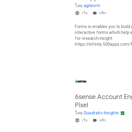
โดย
agilecrm
เว็บ
แท็ก
Forms.io enables you to build
interactive forms which help 
for research insight.
https://infinity.500apps.com
6sense Account E
Pixel
โดย
Quadratic-Insights
เว็บ
แท็ก